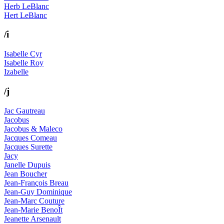
Herb LeBlanc
Hert LeBlanc
/i
Isabelle Cyr
Isabelle Roy
Izabelle
/j
Jac Gautreau
Jacobus
Jacobus & Maleco
Jacques Comeau
Jacques Surette
Jacy
Janelle Dupuis
Jean Boucher
Jean-François Breau
Jean-Guy Dominique
Jean-Marc Couture
Jean-Marie BenoÎt
Jeanette Arsenault