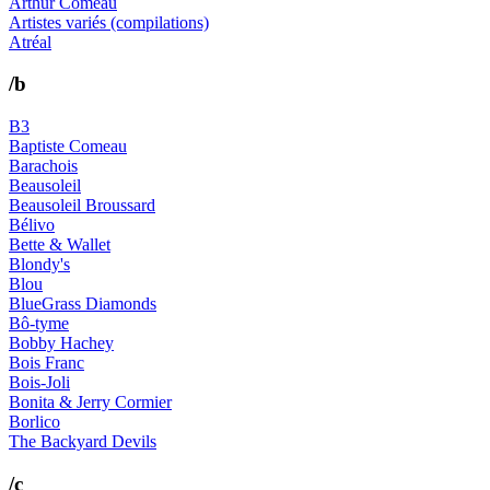
Arthur Comeau
Artistes variés (compilations)
Atréal
/b
B3
Baptiste Comeau
Barachois
Beausoleil
Beausoleil Broussard
Bélivo
Bette & Wallet
Blondy's
Blou
BlueGrass Diamonds
Bô-tyme
Bobby Hachey
Bois Franc
Bois-Joli
Bonita & Jerry Cormier
Borlico
The Backyard Devils
/c