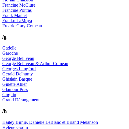
Francine McClure
Francine Poitras
Frank Maillet
Franko LaMoya
Fredric Gary Comeau
/g
Gadelle
Garoche
George Belliveau
George Belliveau & Arthur Comeau
Georges Langford
Gérald Delhunty
Ghislain Basque
Ginette Ahier
Glamour Puss
Goguin
Grand Dérangement
/h
Hailey Birnie, Danielle LeBlanc et Briand Melanson
Hélène Godin