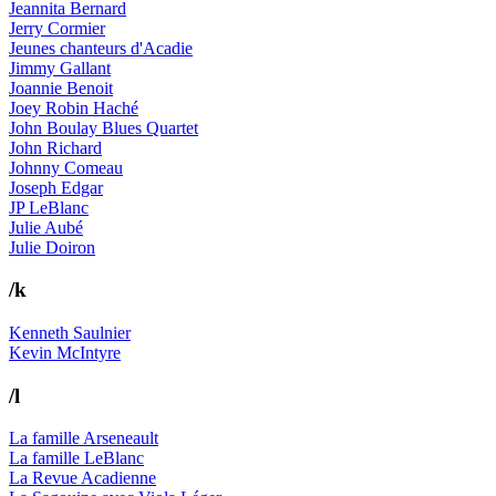
Jeannita Bernard
Jerry Cormier
Jeunes chanteurs d'Acadie
Jimmy Gallant
Joannie Benoit
Joey Robin Haché
John Boulay Blues Quartet
John Richard
Johnny Comeau
Joseph Edgar
JP LeBlanc
Julie Aubé
Julie Doiron
/k
Kenneth Saulnier
Kevin McIntyre
/l
La famille Arseneault
La famille LeBlanc
La Revue Acadienne