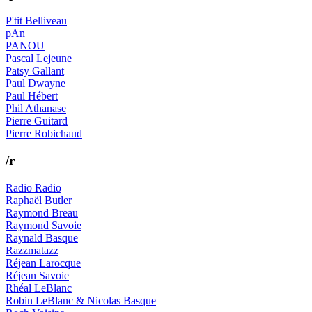
P'tit Belliveau
pAn
PANOU
Pascal Lejeune
Patsy Gallant
Paul Dwayne
Paul Hébert
Phil Athanase
Pierre Guitard
Pierre Robichaud
/r
Radio Radio
Raphaël Butler
Raymond Breau
Raymond Savoie
Raynald Basque
Razzmatazz
Réjean Larocque
Réjean Savoie
Rhéal LeBlanc
Robin LeBlanc & Nicolas Basque