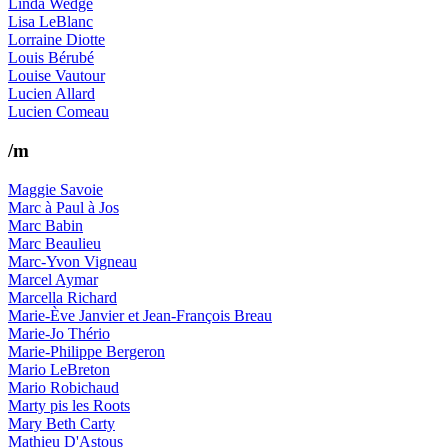
Linda Wedge
Lisa LeBlanc
Lorraine Diotte
Louis Bérubé
Louise Vautour
Lucien Allard
Lucien Comeau
/m
Maggie Savoie
Marc à Paul à Jos
Marc Babin
Marc Beaulieu
Marc-Yvon Vigneau
Marcel Aymar
Marcella Richard
Marie-Ève Janvier et Jean-François Breau
Marie-Jo Thério
Marie-Philippe Bergeron
Mario LeBreton
Mario Robichaud
Marty pis les Roots
Mary Beth Carty
Mathieu D'Astous