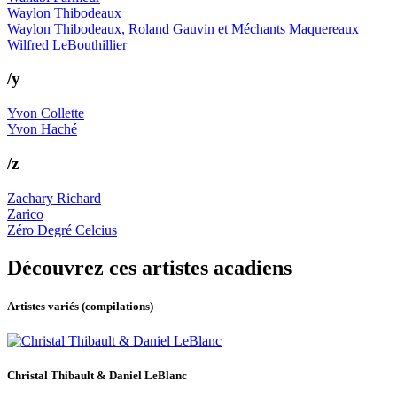
Waylon Thibodeaux
Waylon Thibodeaux, Roland Gauvin et Méchants Maquereaux
Wilfred LeBouthillier
/y
Yvon Collette
Yvon Haché
/z
Zachary Richard
Zarico
Zéro Degré Celcius
Découvrez ces artistes acadiens
Artistes variés (compilations)
Christal Thibault & Daniel LeBlanc