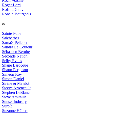
Roch Voisine
Roger Lord
Roland Gauvin
Ronald Bourgeois
/s
Sainte-Folie
Salebarbes
Samaël Pelletier
Sandra Le Couteur
Sébastien Bérubé
Seconde Nation
Selby Evans
Shane Larocque
Shaun Ferguson
Siméon Roy
Simon Daniel
Sirène & Matelot
Steeve Arseneault
Stephen LeBlanc
Steve Amirault
Sunset Industry
Suroît
Suzanne Hébert