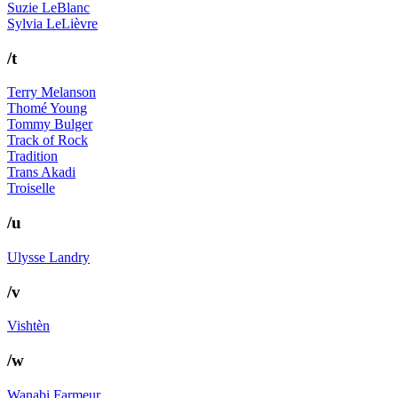
Suzie LeBlanc
Sylvia LeLièvre
/t
Terry Melanson
Thomé Young
Tommy Bulger
Track of Rock
Tradition
Trans Akadi
Troiselle
/u
Ulysse Landry
/v
Vishtèn
/w
Wanabi Farmeur