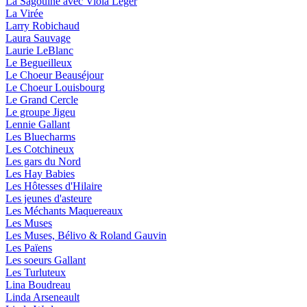
La Sagouine avec Viola Léger
La Virée
Larry Robichaud
Laura Sauvage
Laurie LeBlanc
Le Begueilleux
Le Choeur Beauséjour
Le Choeur Louisbourg
Le Grand Cercle
Le groupe Jigeu
Lennie Gallant
Les Bluecharms
Les Cotchineux
Les gars du Nord
Les Hay Babies
Les Hôtesses d'Hilaire
Les jeunes d'asteure
Les Méchants Maquereaux
Les Muses
Les Muses, Bélivo & Roland Gauvin
Les Païens
Les soeurs Gallant
Les Turluteux
Lina Boudreau
Linda Arseneault