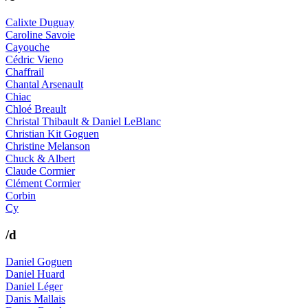
Calixte Duguay
Caroline Savoie
Cayouche
Cédric Vieno
Chaffrail
Chantal Arsenault
Chiac
Chloé Breault
Christal Thibault & Daniel LeBlanc
Christian Kit Goguen
Christine Melanson
Chuck & Albert
Claude Cormier
Clément Cormier
Corbin
Cy
/d
Daniel Goguen
Daniel Huard
Daniel Léger
Danis Mallais