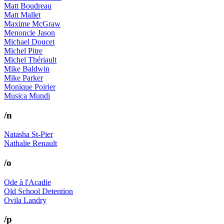
Matt Boudreau
Matt Mallet
Maxime McGraw
Menoncle Jason
Michael Doucet
Michel Pitre
Michel Thériault
Mike Baldwin
Mike Parker
Monique Poirier
Musica Mundi
/n
Natasha St-Pier
Nathalie Renault
/o
Ode à l'Acadie
Old School Detention
Ovila Landry
/p