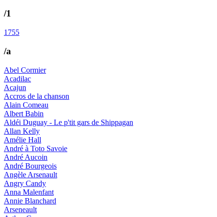
/1
1755
/a
Abel Cormier
Acadilac
Acajun
Accros de la chanson
Alain Comeau
Albert Babin
Aldéi Duguay - Le p'tit gars de Shippagan
Allan Kelly
Amélie Hall
André à Toto Savoie
André Aucoin
André Bourgeois
Angèle Arsenault
Angry Candy
Anna Malenfant
Annie Blanchard
Arseneault