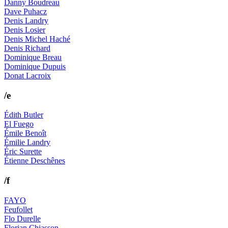
Danny Boudreau
Dave Puhacz
Denis Landry
Denis Losier
Denis Michel Haché
Denis Richard
Dominique Breau
Dominique Dupuis
Donat Lacroix
/e
Édith Butler
El Fuego
Émile Benoît
Émilie Landry
Éric Surette
Étienne Deschênes
/f
FAYO
Feufollet
Flo Durelle
Florian Chiasson