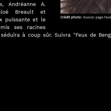
te, Andréanne A.
hloé Breault et
Crédit photo
Source: page Fac
ix puissante et le
smis ses racines
séduira à coup sûr. Suivra "Feux de Beng