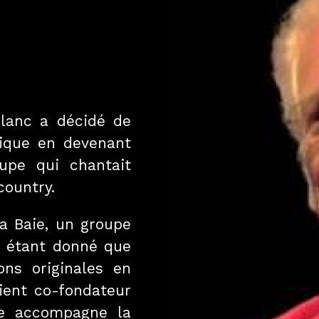
lanc a décidé de
sique en devenant
upe qui chantait
country.
la Baie, un groupe
e étant donné que
ons originales en
ient co-fondateur
pe accompagne la